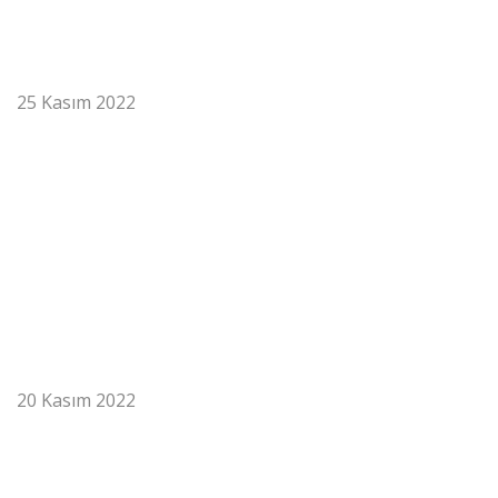
25 Kasım 2022
Neden Beton Boru Tercih
Edilmelidir?
20 Kasım 2022
Kutu Menfez Nedir? Kullanım
Alanları Nerelerdir?