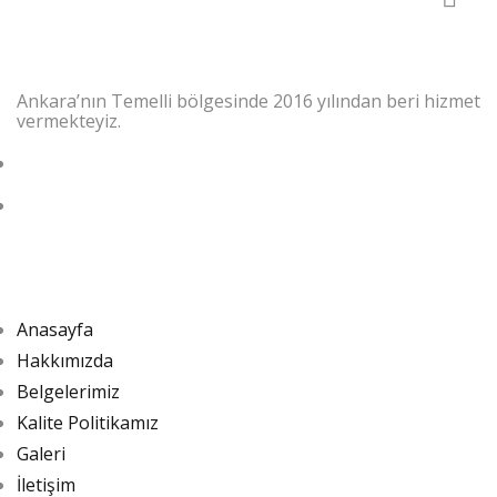
Ankara’nın Temelli bölgesinde 2016 yılından beri hizmet
vermekteyiz.
info@emsabeton.com
0312 354 21 75
Hızlı Menü
Anasayfa
Hakkımızda
Belgelerimiz
Kalite Politikamız
Galeri
İletişim