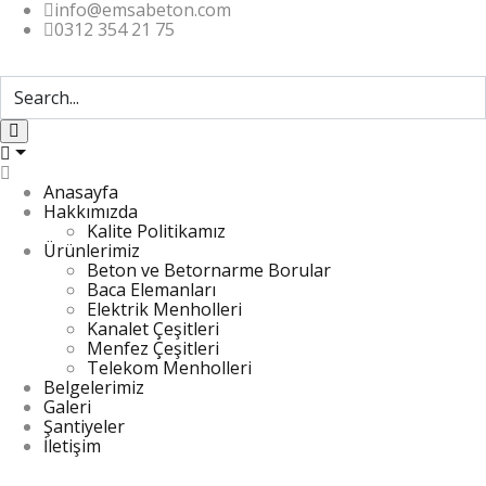
info@emsabeton.com
0312 354 21 75
Anasayfa
Hakkımızda
Kalite Politikamız
Ürünlerimiz
Beton ve Betornarme Borular
Baca Elemanları
Elektrik Menholleri
Kanalet Çeşitleri
Menfez Çeşitleri
Telekom Menholleri
Belgelerimiz
Galeri
Şantiyeler
İletişim